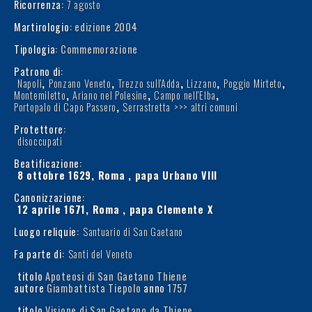
Ricorrenza:
7 agosto
Martirologio:
edizione 2004
Tipologia:
Commemorazione
Patrono di:
Napoli
,
Ponzano Veneto
,
Trezzo sull'Adda
,
Lizzano
,
Poggio Mirteto
,
Montemiletto
,
Ariano nel Polesine
,
Campo nell'Elba
,
Portopalo di Capo Passero
,
Serrastretta
>>> altri comuni
Protettore:
disoccupati
Beatificazione:
8 ottobre 1629, Roma , papa Urbano VIII
Canonizzazione:
12 aprile 1671, Roma , papa Clemente X
Luogo reliquie:
Santuario di San Gaetano
Fa parte di:
Santi del Veneto
titolo
Apoteosi di San Gaetano Thiene
autore
Giambattista Tiepolo
anno
1757
titolo
Visione di San Gaetano da Thiene