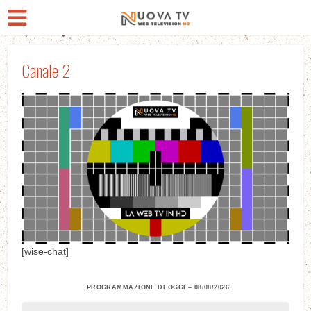
Canale 2
LIVE
Play
Mute
PIP
Enter
[wise-chat]
Play
fullscre
PROGRAMMAZIONE DI OGGI –
08/08/2026