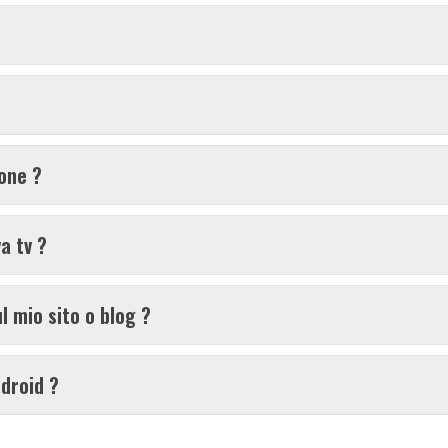
ione ?
a tv ?
l mio sito o blog ?
ndroid ?