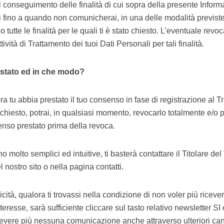
il conseguimento delle finalità di cui sopra della presente Informa
li fino a quando non comunicherai, in una delle modalità previste
tutte le finalità per le quali ti è stato chiesto. L’eventuale revo
ività di Trattamento dei tuoi Dati Personali per tali finalità.
estato ed in che modo?
tu abbia prestato il tuo consenso in fase di registrazione al Tr
to richiesto, potrai, in qualsiasi momento, revocarlo totalmente e/
enso prestato prima della revoca.
molto semplici ed intuitive, ti basterà contattare il Titolare de
el nostro sito o nella pagina contatti.
ità, qualora ti trovassi nella condizione di non voler più riceve
teresse, sarà sufficiente cliccare sul tasto relativo newsletter S
evere più nessuna comunicazione anche attraverso ulteriori canali