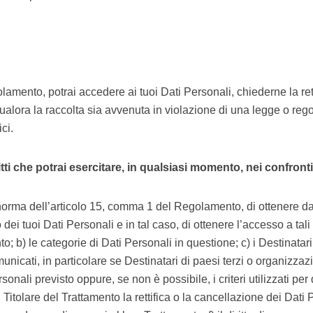
lamento, potrai accedere ai tuoi Dati Personali, chiederne la ret
ualora la raccolta sia avvenuta in violazione di una legge o re
ci.
iritti che potrai esercitare, in qualsiasi momento, nei confront
 a norma dell’articolo 15, comma 1 del Regolamento, di ottenere d
ei tuoi Dati Personali e in tal caso, di ottenere l’accesso a tali
to; b) le categorie di Dati Personali in questione; c) i Destinatari 
nicati, in particolare se Destinatari di paesi terzi o organizzaz
onali previsto oppure, se non è possibile, i criteri utilizzati per
al Titolare del Trattamento la rettifica o la cancellazione dei Dati 