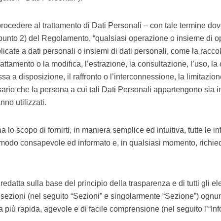
rocedere al trattamento di Dati Personali – con tale termine dov
al punto 2) del Regolamento, “qualsiasi operazione o insieme di 
licate a dati personali o insiemi di dati personali, come la raccol
adattamento o la modifica, l’estrazione, la consultazione, l’uso,
sa a disposizione, il raffronto o l’interconnessione, la limitazion
ario che la persona a cui tali Dati Personali appartengono sia info
no utilizzati.
 lo scopo di fornirti, in maniera semplice ed intuitiva, tutte le in
n modo consapevole ed informato e, in qualsiasi momento, richie
edatta sulla base del principio della trasparenza e di tutti gli ele
sezioni (nel seguito “Sezioni” e singolarmente “Sezione”) ognuna
 più rapida, agevole e di facile comprensione (nel seguito l’“Inf