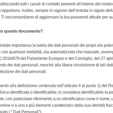
ilizzando tutti i canali di contatto presenti all’interno del nostro
i opportuno. Inoltre, sempre in ragione dell’entrata in vigore de
to. Ti raccomandiamo di aggiornare la tua password attuale per au
ndo questo documento?
le importanza la tutela dei dati personali dei propri e/o potenzi
to con qualsiasi modalità, sia automatizzata che manuale, avvenga
E) 2016/679 del Parlamento Europeo e del Consiglio, del 27 april
nto dei dati personali, nonché alla libera circolazione di tali dat
otezione dei dati personali.
rimento alla definizione contenuta nell’articolo 4 al punto 1) del
ica identificata o identificabile; si considera identificabile la 
nte, con particolare riferimento a un identificativo come il nome, 
 online o a uno o più elementi caratteristici della sua identità fisi
ito i “ Dati Personali”).