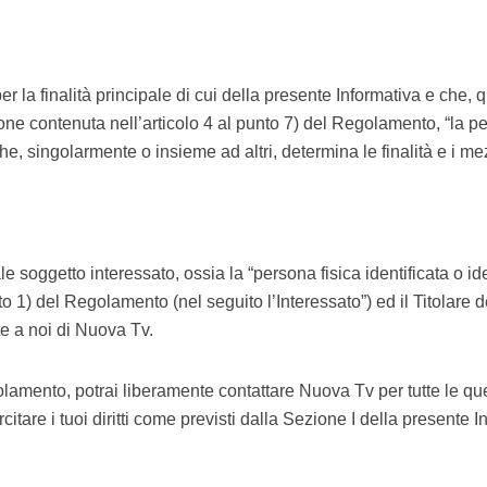
r la finalità principale di cui della presente Informativa e che, quin
one contenuta nell’articolo 4 al punto 7) del Regolamento, “la pers
he, singolarmente o insieme ad altri, determina le finalità e i mez
ale soggetto interessato, ossia la “persona fisica identificata o iden
to 1) del Regolamento (nel seguito l’Interessato”) ed il Titolare 
e a noi di Nuova Tv.
lamento, potrai liberamente contattare Nuova Tv per tutte le ques
rcitare i tuoi diritti come previsti dalla Sezione I della prese