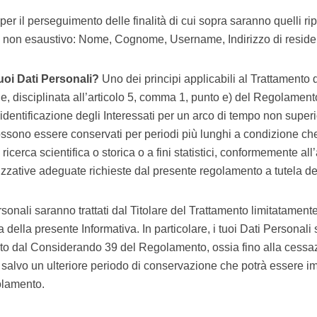
 per il perseguimento delle finalità di cui sopra saranno quelli ri
o e non esaustivo: Nome, Cognome, Username, Indirizzo di reside
uoi Dati Personali?
Uno dei principi applicabili al Trattamento 
e, disciplinata all’articolo 5, comma 1, punto e) del Regolamento
identificazione degli Interessati per un arco di tempo non superi
 possono essere conservati per periodi più lunghi a condizione che
ricerca scientifica o storica o a fini statistici, conformemente all
zative adeguate richieste dal presente regolamento a tutela dei di
Personali saranno trattati dal Titolare del Trattamento limitatamen
a della presente Informativa. In particolare, i tuoi Dati Personali
to dal Considerando 39 del Regolamento, ossia fino alla cessazi
atto salvo un ulteriore periodo di conservazione che potrà esser
olamento.