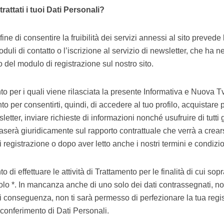
rattati i tuoi Dati Personali?
ine di consentire la fruibilità dei servizi annessi al sito prevede la
oduli di contatto o l’iscrizione al servizio di newsletter, che ha n
o del modulo di registrazione sul nostro sito.
ento per i quali viene rilasciata la presente Informativa e Nuova T
to per consentirti, quindi, di accedere al tuo profilo, acquistare
etter, inviare richieste di informazioni nonché usufruire di tutti gli a
aserà giuridicamente sul rapporto contrattuale che verrà a crearsi
i registrazione o dopo aver letto anche i nostri termini e condizi
o di effettuare le attività di Trattamento per le finalità di cui so
olo *. In mancanza anche di uno solo dei dati contrassegnati, no
i conseguenza, non ti sarà permesso di perfezionare la tua regis
n conferimento di Dati Personali.