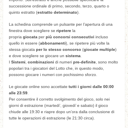
successione ordinale di primo, secondo, terzo, quarto o
quinto estratto (
estratto determinato
).
La schedina comprende un pulsante per l’apertura di una
finestra dove scegliere se
ripetere
la
propria
giocata
per
più concorsi consecutivi
incluso
quello in essere (
abbonamenti
), se ripetere più volte la
stessa giocata
per lo stesso concorso
(
giocate multiple
)
e dove scegliere se giocare un
sistema
.
I
Sistemi
,
combinazioni
di numeri
pre-definite
, sono molto
popolari tra i giocatori del Lotto che, in questo modo,
possono giocare i numeri con pochissimo sforzo.
Le giocate online sono accettate
tutti i giorni dalle 00:00
alle 23:59
.
Per consentire il corretto svolgimento del gioco, solo nei
giorni di estrazione (martedi’, giovedi’ e sabato) il gioco
chiude alle 19:30 e riapre dopo un’ora dalla conclusione di
tutte le operazioni di estrazione (le 21:30 circa).