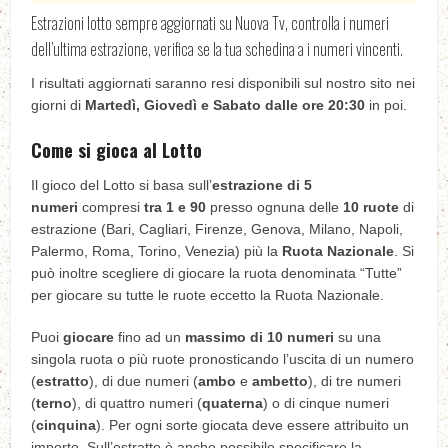
Estrazioni lotto sempre aggiornati su Nuova Tv, controlla i numeri
dell’ultima estrazione, verifica se la tua schedina a i numeri vincenti.
I risultati aggiornati saranno resi disponibili sul nostro sito nei
giorni di
Martedì, Giovedì e Sabato dalle ore 20:30
in poi.
Come si gioca al Lotto
Il gioco del Lotto si basa sull’
estrazione di 5
numeri
compresi
tra 1 e 90
presso ognuna delle
10 ruote
di
estrazione (Bari, Cagliari, Firenze, Genova, Milano, Napoli,
Palermo, Roma, Torino, Venezia) più la
Ruota Nazionale
. Si
può inoltre scegliere di giocare la ruota denominata “Tutte”
per giocare su tutte le ruote eccetto la Ruota Nazionale.
Puoi
giocare
fino ad un
massimo di 10 numeri
su una
singola ruota o più ruote pronosticando l’uscita di un numero
(
estratto
), di due numeri (
ambo
e
ambetto
), di tre numeri
(
terno
), di quattro numeri (
quaterna
) o di cinque numeri
(
cinquina
). Per ogni sorte giocata deve essere attribuito un
importo. Sull’estratto è anche possibile specificare la